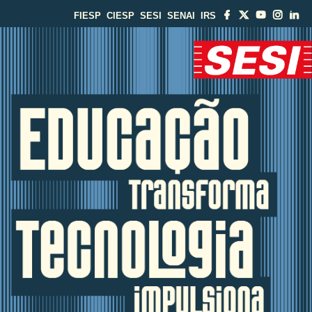
FIESP
CIESP
SESI
SENAI
IRS