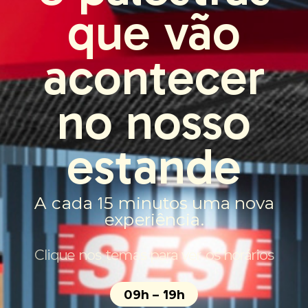
que vão
acontecer
no nosso
estande
A cada 15 minutos uma nova
experiência.
Clique nos temas para ver os horários
09h – 19h