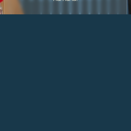
3
Espaço Sideral
O espaço como você nunca viu.
Nem sentiu.
4